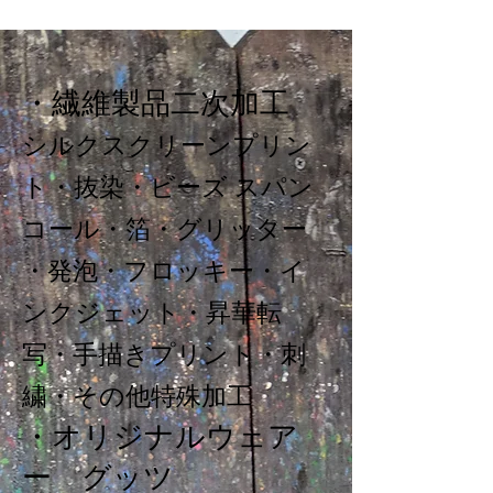
・繊維製品二次加工
シルクスクリーンプリン
ト・抜染・ビーズ スパン
コール・箔・グリッター
・発泡・フロッキー・イ
ンクジェット・昇華転
写・手描きプリント・刺
繍・その他特殊加工
・オリジナルウェア
ー グッツ