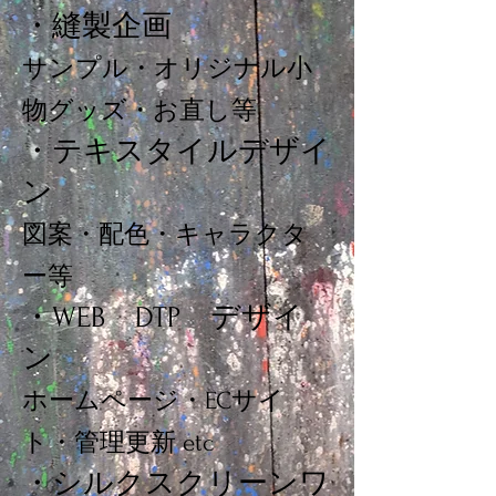
・縫製企画
サンプル・オリジナル小
物グッズ・お直し等
・テキスタイルデザイ
ン
図案・配色・キャラクタ
ー等
・WEB DTP デザイ
ン
ホームページ・ECサイ
ト・管理更新 etc
・シルクスクリーンワ