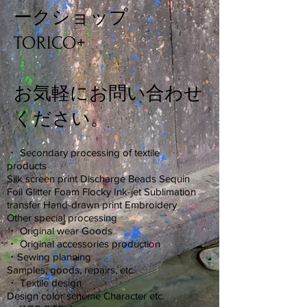
ークショップ
TORICO+
お気軽に
お問い合わせ
ください。
・ Secondary processing of textile
products
Silk screen print Discharge Beads Sequin
Foil Glitter Foam Flocky Ink-jet Sublimation
transfer Hand-drawn print Embroidery
Other special processing
・ Original wear Goods
・ Original accessories production
・Sewing planning
Samples, goods, repairs, etc.
・ Textile design
Design color scheme Character etc.