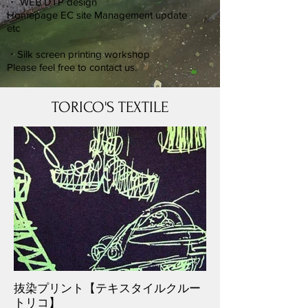
・ WEB DTP design
Homepage EC site Management update
etc
・Silk screen printing workshop
Please feel free to contact us.
TORICO'S TEXTILE
抜染プリント【テキスタイルクルー
トリコ】