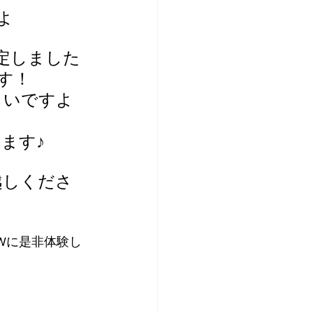
よ 
定しました
す！
しいですよ
ます♪
越しくださ
Wに是非体験し