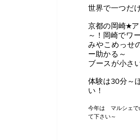
世界で一つだけ
京都の岡崎★
～！岡崎でワ
みやこめっせ
ー助かる～
ブースが小さ
体験は30分
い！
今年は　マルシェで
て下さい～