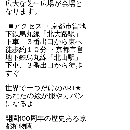
広大な芝生広場が会場と
なります。  
  ■アクセス ・京都市営地
下鉄烏丸線「北大路駅」
下車、３番出口から東へ
徒歩約１０分 ・京都市営
地下鉄烏丸線「北山駅」
下車、３番出口から徒歩
すぐ
世界で一つだけのART★
あなたの絵が服やカバン
になるよ 
開園100周年の歴史ある京
都植物園