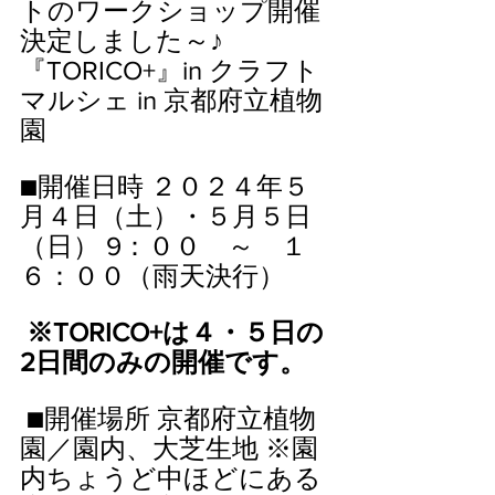
トのワークショップ開催
決定しました～♪
『TORICO+』in クラフト
マルシェ in 京都府立植物
園
■開催日時 ２０２４年５
月４日（土）・５月５日
（日） 9：００　～　１
６：００（雨天決行）
※TORICO+は４・５日の
2日間のみの開催です。
 ■開催場所 京都府立植物
園／園内、大芝生地 ※園
内ちょうど中ほどにある