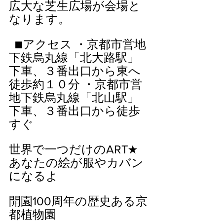
広大な芝生広場が会場と
なります。  
  ■アクセス ・京都市営地
下鉄烏丸線「北大路駅」
下車、３番出口から東へ
徒歩約１０分 ・京都市営
地下鉄烏丸線「北山駅」
下車、３番出口から徒歩
すぐ
世界で一つだけのART★
あなたの絵が服やカバン
になるよ 
開園100周年の歴史ある京
都植物園